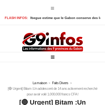
kbar Onanga Y’Obegue estime que le Gabon conserve des leviers ju
FLASH INFOS:
La maison
Faits Divers
[🔴 Urgent] Bitam :Un adolescent de 14 ans activement recherché
pour avoir volé 1.000.000 francs CFA !
[🔴 Urgent] Bitam :Un