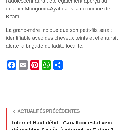
l’adolescent aurait été également aperçu au
quartier Mongomo-Ayat dans la commune de
Bitam.
La grand-mère indique que son petit-fils serait
identifiable avec des cheveux teints et elle aurait
alerté la brigade de ladite localité.
Facebook
Email
Pinterest
WhatsApp
Share
ACTUALITÉS PRÉCÉDENTES
Internet Haut débit : Canalbox est-il venu
démystifier l'accès à internet au Gabon ?