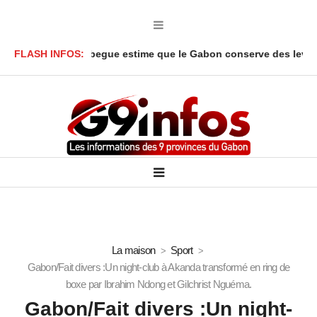
r Onanga Y’Obegue estime que le Gabon conserve des leviers juri
FLASH INFOS:
La maison
Sport
Gabon/Fait divers :Un night-club à Akanda transformé en ring de
boxe par Ibrahim Ndong et Gilchrist Nguéma.
Gabon/Fait divers :Un night-