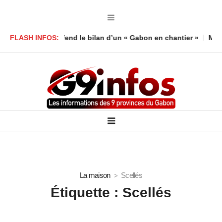
oumboula défend le bilan d’un « Gabon en chantier »
FLASH INFOS:
Mort d’un
La maison
Scellés
Étiquette :
Scellés