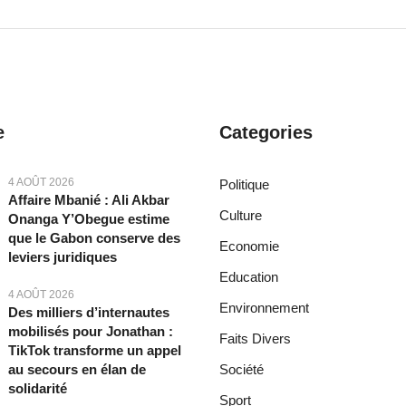
e
Categories
4 AOÛT 2026
Politique
Affaire Mbanié : Ali Akbar
Culture
Onanga Y’Obegue estime
que le Gabon conserve des
Economie
leviers juridiques
Education
4 AOÛT 2026
Environnement
Des milliers d’internautes
mobilisés pour Jonathan :
Faits Divers
TikTok transforme un appel
au secours en élan de
Société
solidarité
Sport