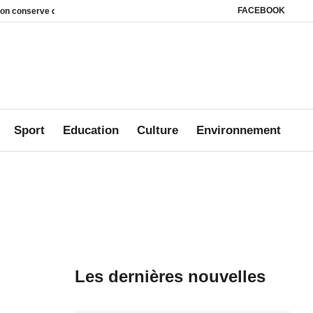
FACEBOOK
erve des leviers juridiques
Des milliers d’internautes mobilisés pour Jonat
Sport
Education
Culture
Environnement
Les dernières nouvelles