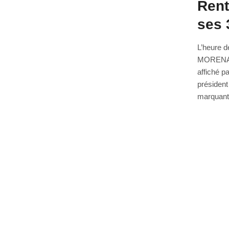
Rent
ses 
L’heure d
MORENA ),
affiché p
président
marquant 