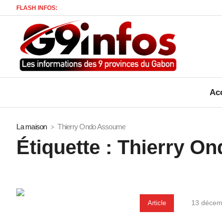
FLASH INFOS:
Acc
La maison
Thierry Ondo Assoume
Étiquette :
Thierry O
13 décem
Article