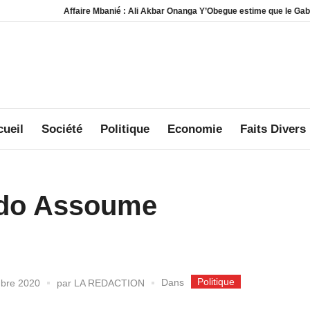
Affaire Mbanié : Ali Akbar Onanga Y’Obegue estime que le Gabon cons
ueil
Société
Politique
Economie
Faits Divers
ndo Assoume
Politique
Dans
bre 2020
par
LA REDACTION