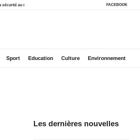
FACEBOOK
ité au sein des foyers
Affaire Mbanié : Ali Akbar Onanga Y’Obegue estime qu
Sport
Education
Culture
Environnement
Les dernières nouvelles