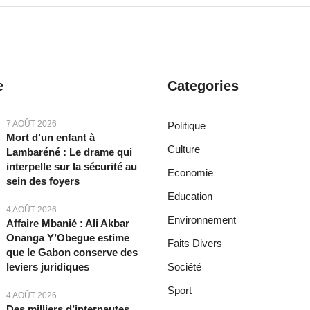
e
Categories
7 AOÛT 2026
Politique
Mort d’un enfant à
Culture
Lambaréné : Le drame qui
interpelle sur la sécurité au
Economie
sein des foyers
Education
4 AOÛT 2026
Environnement
Affaire Mbanié : Ali Akbar
Onanga Y’Obegue estime
Faits Divers
que le Gabon conserve des
leviers juridiques
Société
Sport
4 AOÛT 2026
Des milliers d’internautes