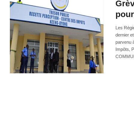
Grèv
pour
Les Régie
dernier e
parvenu 
Impôts, P
COMMUNI