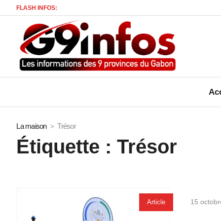
FLASH INFOS:
Acc
La maison
Trésor
Étiquette :
Trésor
15 octob
Article