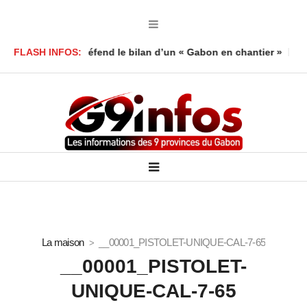
 Foumboula défend le bilan d’un « Gabon en chantier »
FLASH INFOS:
Mort d’
La maison
__00001_PISTOLET-UNIQUE-CAL-7-65
__00001_PISTOLET-
UNIQUE-CAL-7-65