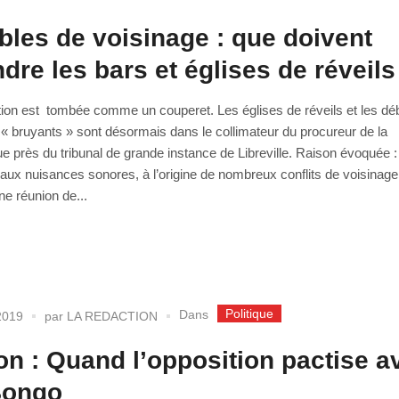
bles de voisinage : que doivent
ndre les bars et églises de réveils
tion est tombée comme un couperet. Les églises de réveils et les déb
« bruyants » sont désormais dans le collimateur du procureur de la
e près du tribunal de grande instance de Libreville. Raison évoquée :
aux nuisances sonores, à l’origine de nombreux conflits de voisinage
ne réunion de...
Politique
Dans
2019
par
LA REDACTION
n : Quand l’opposition pactise a
Bongo