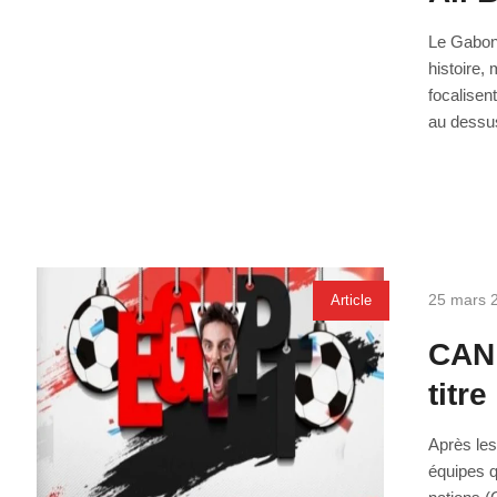
Le Gabon 
histoire,
focalisen
au dessus 
25 mars 
Article
CAN 
titr
Après les
équipes q