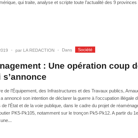
rique, qui traite, analyse et scripte toute l’actualité des 9 provinces
Société
Dans
2019
par
LA REDACTION
agement : Une opération coup d
i s’annonce
re de l’Équipement, des Infrastructures et des Travaux publics, Arnau
 a annoncé son intention de déclarer la guerre à l’occupation illégale 
de l’État et de la voie publique, dans le cadre du projet de réaména
routier PK5-Pk105, notamment sur le tronçon Pk5-Pk12. A partir du 1er
une...