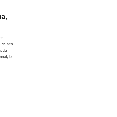
ba,
est
e de ses
nt du
nel, le