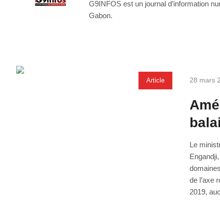
G9INFOS est un journal d’information numé
Gabon.
28 mars 
Article
Amén
bala
Le minist
Engandji,
domaines 
de l’axe 
2019, auc