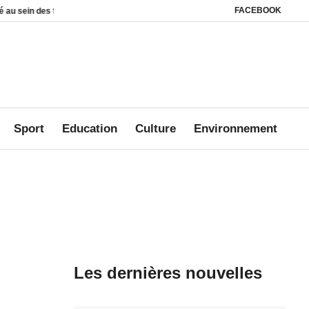
FACEBOOK
ers
Affaire Mbanié : Ali Akbar Onanga Y’Obegue estime que le Gabon conserv
Sport
Education
Culture
Environnement
Les dernières nouvelles