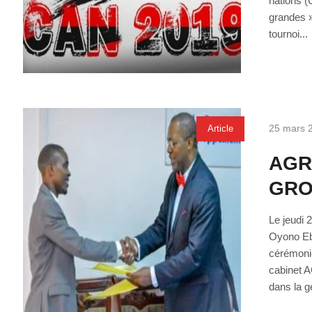
nations (
grandes »
tournoi...
25 mars 
Article
AGR
GRO
Le jeudi 
Oyono Eb
cérémonie
cabinet 
dans la ge