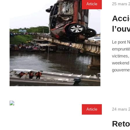
25 mars 
Article
Acci
l’ou
Le pont N
emprunté 
victimes,
weekend d
gouverne
24 mars 
Article
Reto