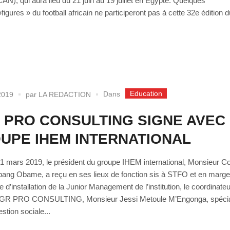
CAN), qui aura lieu du 21 juin au 19 juillet en Egypte. Quelques
figures » du football africain ne participeront pas à cette 32e édition d
Education
Dans
2019
par
LA REDACTION
 PRO CONSULTING SIGNE AVEC
UPE IHEM INTERNATIONAL
21 mars 2019, le président du groupe IHEM international, Monsieur C
ang Obame, a reçu en ses lieux de fonction sis à STFO et en marge
 d’installation de la Junior Management de l’institution, le coordinate
AGR PRO CONSULTING, Monsieur Jessi Metoule M’Engonga, spécia
stion sociale...