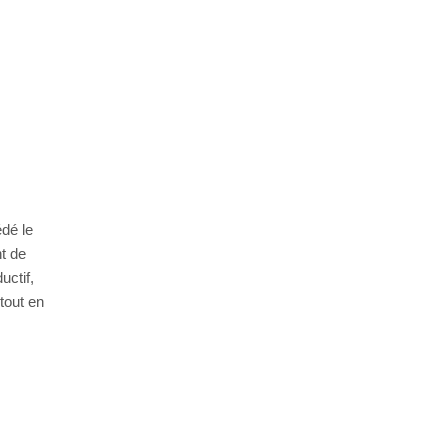
dé le
t de
ctif,
tout en