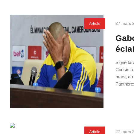
27 mars 
Article
Gabo
écla
Signé tar
Cousin a 
mars, au 
Panthères
27 mars 
Article