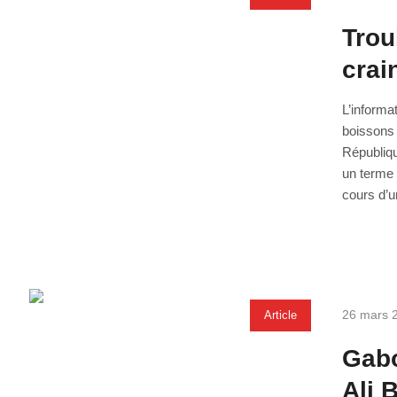
Trou
crai
L’informa
boissons 
Républiqu
un terme 
cours d’u
26 mars 
Article
Gabo
Ali 