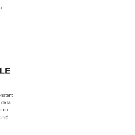
u
 LE
onstant
 de la
ur du
lisé