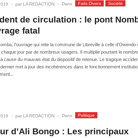
Faits Divers
Société
Dans
2019
par
LA REDACTION
dent de circulation : le pont Nom
vrage fatal
omba, l’ouvrage qui relie la commune de Libreville à celle d’Owendo 
chaque jour par de nombreux usagers. Il multiplie pourtant le nombr
 à cause du mauvais état du dispositif de retenue. Le tragique accide
ernier met à jour des incohérences dans le fonctionnement institution
ment...
Politique
Dans
2019
par
LA REDACTION
ur d’Ali Bongo : Les principaux