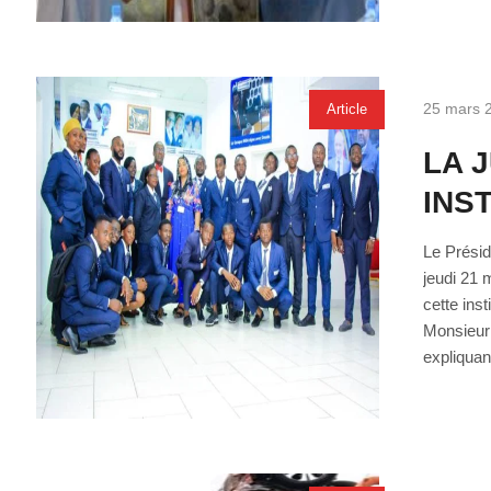
25 mars 
Article
LA 
INS
Le Présid
jeudi 21 
cette in
Monsieur 
expliquant