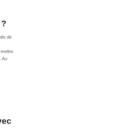
 ?
its de
 mettre
. Au
vec