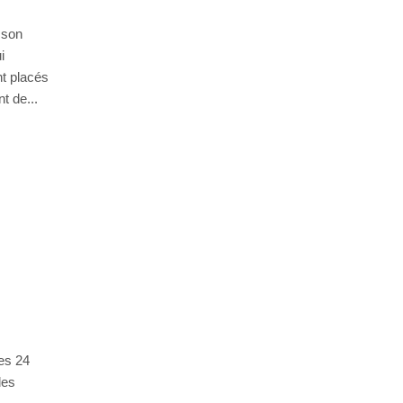
 son
i
nt placés
t de...
e
les 24
des