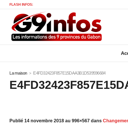
FLASH INFOS:
Acc
La maison
E4FD32423F857E15DAA3B1D539596684
E4FD32423F857E15D
Publié
14 novembre 2018
au 996×567 dans
Changement 