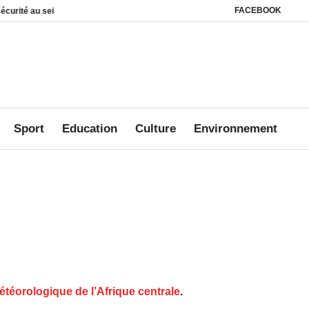
FACEBOOK
des foyers
Affaire Mbanié : Ali Akbar Onanga Y’Obegue estime que le Gabon 
Sport
Education
Culture
Environnement
étéorologique de l’Afrique centrale
.