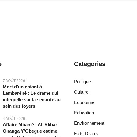
e
Categories
7 AOÛT 2026
Politique
Mort d’un enfant à
Culture
Lambaréné : Le drame qui
interpelle sur la sécurité au
Economie
sein des foyers
Education
4 AOÛT 2026
Environnement
Affaire Mbanié : Ali Akbar
Onanga Y’Obegue estime
Faits Divers