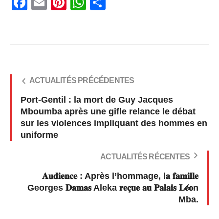
Facebook
Email
Pinterest
WhatsApp
Share
ACTUALITÉS PRÉCÉDENTES
Port-Gentil : la mort de Guy Jacques
Mboumba après une gifle relance le débat
sur les violences impliquant des hommes en
uniforme
ACTUALITÉS RÉCENTES
𝐀𝐮𝐝𝐢𝐞𝐧𝐜𝐞 : Après l’hommage, l𝐚 𝐟𝐚𝐦𝐢𝐥𝐥𝐞
Georges 𝐃𝐚𝐦𝐚𝐬 Aleka 𝐫𝐞𝐜̧𝐮𝐞 𝐚𝐮 𝐏𝐚𝐥𝐚𝐢𝐬 𝐋𝐞́𝐨n
Mba.