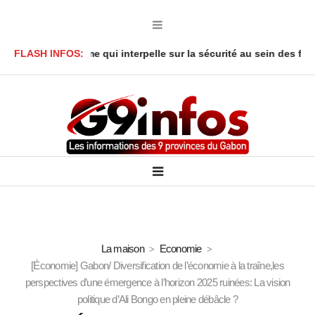
 : Le drame qui interpelle sur la sécurité au sein des foyers
FLASH INFOS:
Af
La maison
Economie
[Économie] Gabon/ Diversification de l’économie à la traîne,les
perspectives d’une émergence à l’horizon 2025 ruinées: La vision
politique d’Ali Bongo en pleine débâcle ?