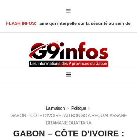
réné : Le drame qui interpelle sur la sécurité au sein des foyers
FLASH INFOS:
La maison
Politique
GABON – CÔTE D’IVOIRE : ALI BONGO A REÇU ALASSANE
DRAMANE OUATTARA
GABON – CÔTE D’IVOIRE :