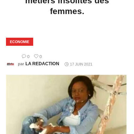
métiers insolites des
femmes.
ECONOMIE
0
0
LA REDACTION
par
17 JUIN 2021