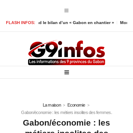
mboula défend le bilan d’un « Gabon en chantier »
FLASH INFOS:
Mort d’un en
La maison
Economie
Gabon/économie : les métiers insolites des femmes.
Gabon/économie : les