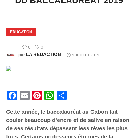
DU BACCALAURÉAT 2019
EDUCATION
0
0
LA REDACTION
par
9 JUILLET 2019
Facebook
Email
Pinterest
WhatsApp
Share
Cette année, le baccalauréat au Gabon fait
couler beaucoup d’encre et de salive en raison
de ses résultats dépassant less rêves les plus
fous. Certains professeurs étonnés de la