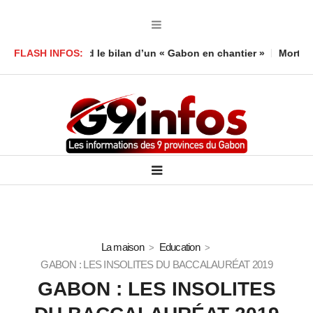
boula défend le bilan d’un « Gabon en chantier »
FLASH INFOS:
Mort d’un en
La maison
Education
GABON : LES INSOLITES DU BACCALAURÉAT 2019
GABON : LES INSOLITES