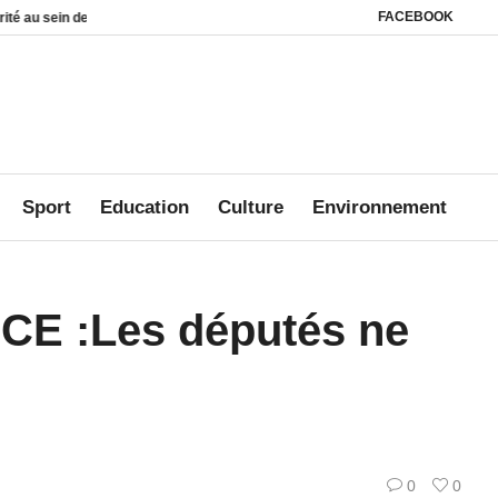
FACEBOOK
n des foyers
Affaire Mbanié : Ali Akbar Onanga Y’Obegue estime que le Gabo
Sport
Education
Culture
Environnement
 :Les députés ne
0
0