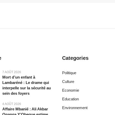
e
Categories
7 AOÛT 2026
Politique
Mort d’un enfant à
Culture
Lambaréné : Le drame qui
interpelle sur la sécurité au
Economie
sein des foyers
Education
4 AOÛT 2026
Environnement
Affaire Mbanié : Ali Akbar
Onanga Y’Obegue estime