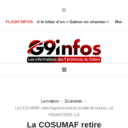
mboula défend le bilan d’un « Gabon en chantier »
FLASH INFOS:
Mort d’un en
La maison
Economie
La COSUMAF retire l’agrément de la société de bourse, LA
FINANCIERE S.A
La COSUMAF retire