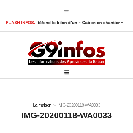
oy Foumboula défend le bilan d’un « Gabon en chantier »
FLASH INFOS:
Mort 
La maison
IMG-20200118-WA0033
IMG-20200118-WA0033