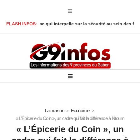
 : Le drame qui interpelle sur la sécurité au sein des foyers
FLASH INFOS:
Af
La maison
Economie
« L’Épicerie du Coin », un cadre qui fait la différence à Ntoum
« L’Épicerie du Coin », un