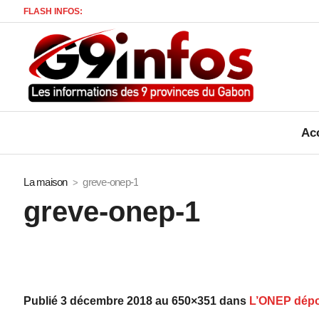
FLASH INFOS:
Acc
La maison
greve-onep-1
greve-onep-1
Publié
3 décembre 2018
au 650×351 dans
L’ONEP dépos