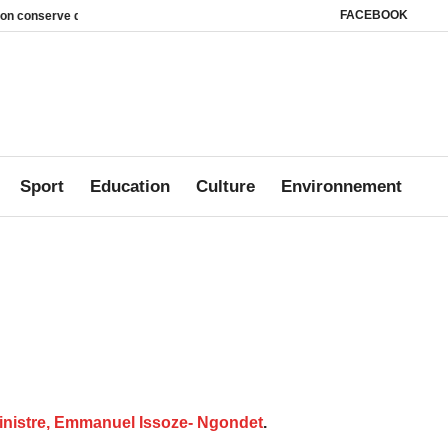
FACEBOOK
 leviers juridiques
Des milliers d’internautes mobilisés pour Jonathan : Tik
Sport
Education
Culture
Environnement
ministre, Emmanuel Issoze- Ngondet
.