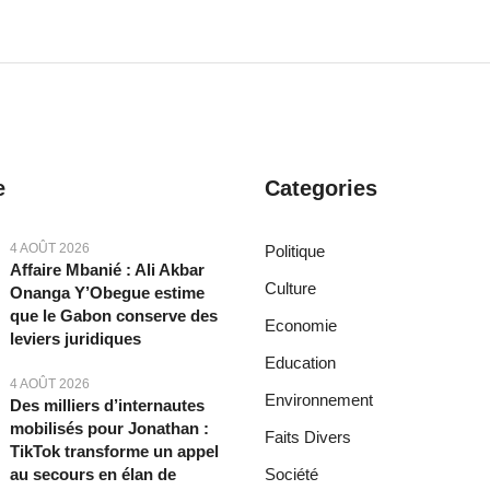
e
Categories
4 AOÛT 2026
Politique
Affaire Mbanié : Ali Akbar
Culture
Onanga Y’Obegue estime
que le Gabon conserve des
Economie
leviers juridiques
Education
4 AOÛT 2026
Environnement
Des milliers d’internautes
mobilisés pour Jonathan :
Faits Divers
TikTok transforme un appel
au secours en élan de
Société