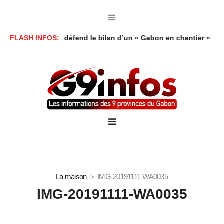
roy Foumboula défend le bilan d’un « Gabon en chantier »
FLASH INFOS:
Mort
La maison
IMG-20191111-WA0035
IMG-20191111-WA0035