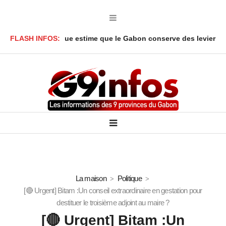
ga Y’Obegue estime que le Gabon conserve des leviers juridiques
FLASH INFOS:
La maison
Politique
[🔴 Urgent] Bitam :Un conseil extraordinaire en gestation pour
destituer le troisième adjoint au maire ?
[🔴 Urgent] Bitam :Un