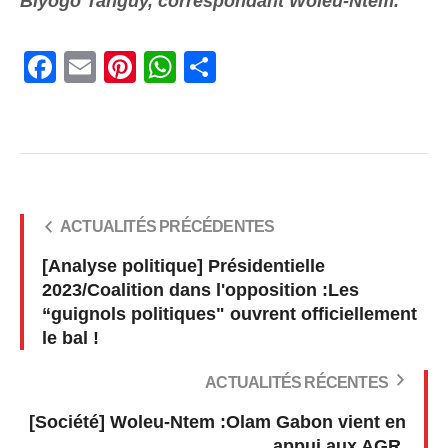
Biyogo Tanguy, correspondant Woleu-Ntem.
Facebook
Email
Pinterest
WhatsApp
Share
ACTUALITÉS PRÉCÉDENTES
[Analyse politique] Présidentielle
2023/Coalition dans l'opposition :Les
“guignols politiques" ouvrent officiellement
le bal !
ACTUALITÉS RÉCENTES
[Société] Woleu-Ntem :Olam Gabon vient en
appui aux AGR.