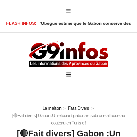
kbar Onanga Y’Obegue estime que le Gabon conserve des leviers j
FLASH INFOS:
La maison
Faits Divers
[🔴Fait divers] Gabon :Un étudiant gabonais subi une attaque au
couteau en Tunisie !
[🔴Fait divers] Gabon :Un