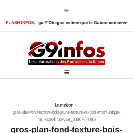
: Ali Akbar Onanga Y’Obegue estime que le Gabon conserve des le
FLASH INFOS:
La maison
gros-plan-fond-texture-bois-jaune-texture-du-bois-motif-unique-
mur-bois-brun-vide_33867-544(0)
gros-plan-fond-texture-bois-