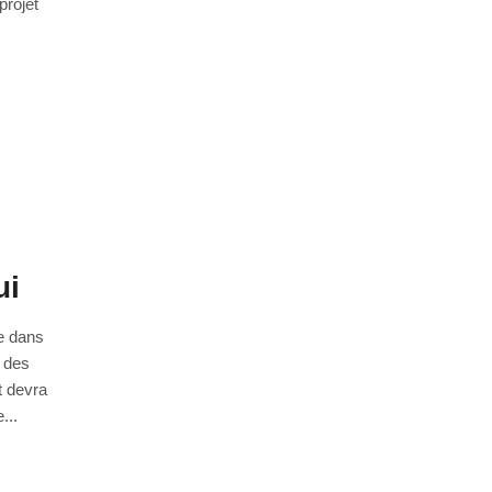
projet
ui
re dans
t des
t devra
...