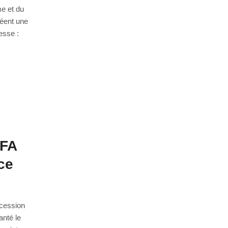
me et du
réent une
esse :
CFA
ce
ncession
anté le