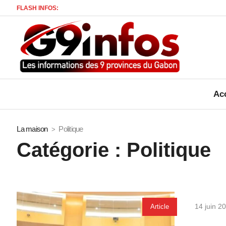
FLASH INFOS:
Mort d’un 
Acc
La maison
Politique
Catégorie :
Politique
14 juin 2
Article