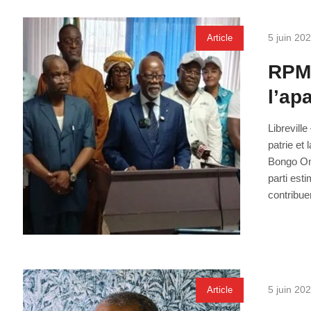
5 juin 20
Article
RPM 
l’ap
Librevill
patrie et
Bongo Ond
parti est
contribuer
5 juin 20
Article