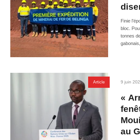
dise
Finie l’é
bloc. Pour
tonnes de
gabonais,
9 juin 20
Article
« Ar
fenê
Moui
au G