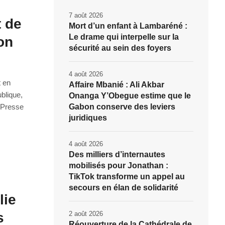
e
7 août 2026
t de
Mort d’un enfant à Lambaréné :
Le drame qui interpelle sur la
on
sécurité au sein des foyers
4 août 2026
t en
Affaire Mbanié : Ali Akbar
blique,
Onanga Y’Obegue estime que le
 Presse
Gabon conserve des leviers
juridiques
4 août 2026
Des milliers d’internautes
mobilisés pour Jonathan :
TikTok transforme un appel au
secours en élan de solidarité
lie
2 août 2026
s
Réouverture de la Cathédrale de