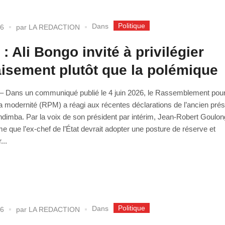
Politique
Dans
26
par
LA REDACTION
: Ali Bongo invité à privilégier
aisement plutôt que la polémique
e – Dans un communiqué publié le 4 juin 2026, le Rassemblement pour
 la modernité (RPM) a réagi aux récentes déclarations de l’ancien prési
imba. Par la voix de son président par intérim, Jean-Robert Goulon
ime que l’ex-chef de l’État devrait adopter une posture de réserve et
...
Politique
Dans
26
par
LA REDACTION