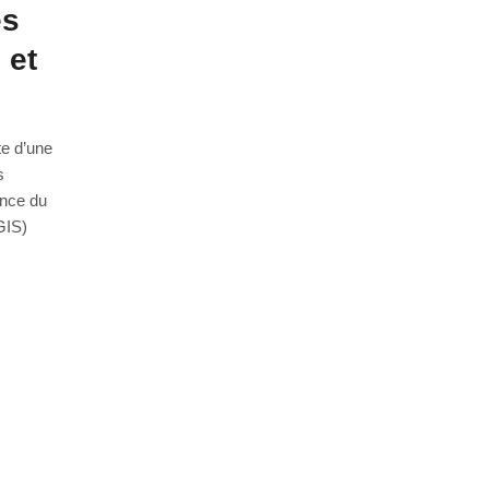
es
 et
te d’une
s
ence du
GIS)