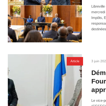
Librevill
mercredi 
Impôts, E
responsab
destinées
3 juin 20
Article
Démo
Foum
appr
Le vice-p