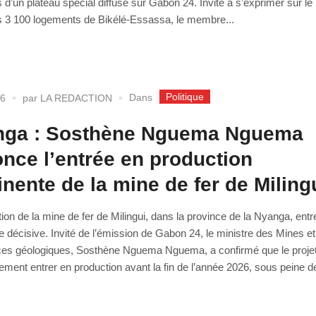
s d’un plateau spécial diffusé sur Gabon 24. Invité à s’exprimer sur le 
s 3 100 logements de Bikélé-Essassa, le membre...
Politique
Dans
26
par
LA REDACTION
nga : Sosthène Nguema Nguema
nce l’entrée en production
nente de la mine de fer de Miling
ation de la mine de fer de Milingui, dans la province de la Nyanga, ent
 décisive. Invité de l’émission de Gabon 24, le ministre des Mines e
es géologiques, Sosthène Nguema Nguema, a confirmé que le proje
ement entrer en production avant la fin de l’année 2026, sous peine de