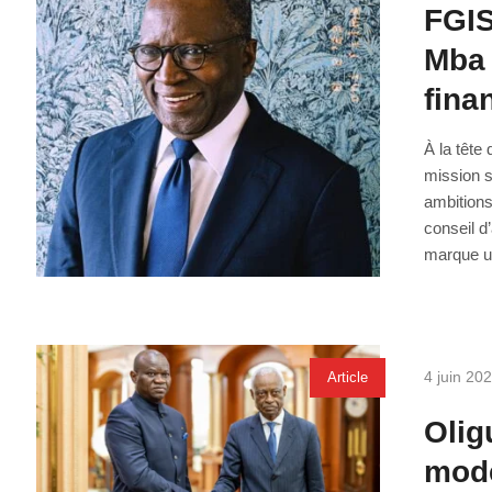
FGIS
Mba 
fina
À la tête
mission s
ambition
conseil d
marque un
4 juin 20
Article
Olig
mode