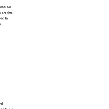
ordé ce
érale des
ec la
s
el