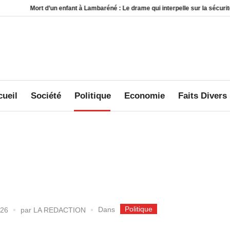
enfant à Lambaréné : Le drame qui interpelle sur la sécurité au sein des foyers
ueil
Société
Politique
Economie
Faits Divers
Politique
Dans
026
par
LA REDACTION