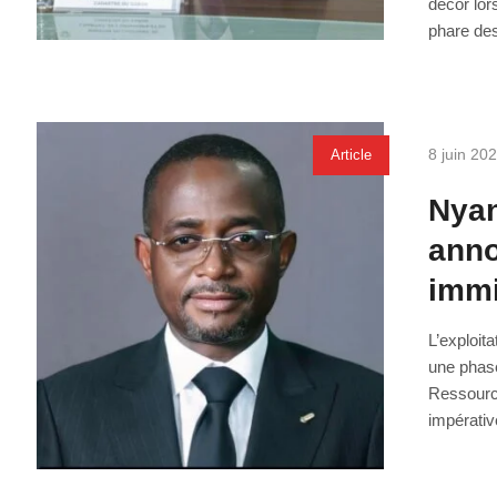
décor lor
phare de
8 juin 20
Article
Nya
anno
immi
L’exploit
une phase
Ressourc
impérativ