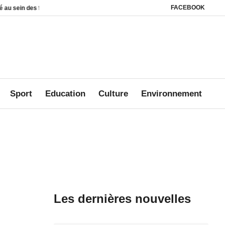
FACEBOOK
Affaire Mbanié : Ali Akbar Onanga Y’Obegue estime que le Gabon conserve d
Sport
Education
Culture
Environnement
Les dernières nouvelles