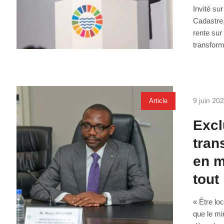
Invité su
Cadastre,
rente sur
transform
9 juin 20
Article
Excl
tran
en m
tout 
« Être lo
que le mi