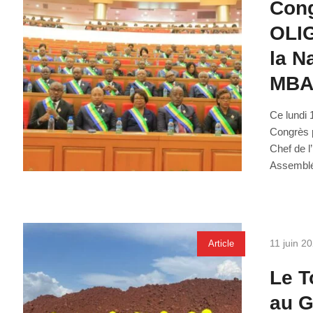
Cong
OLIG
la N
MBA
Ce lundi 
Congrès p
Chef de 
Assemblé
11 juin 2
Article
Le T
au G