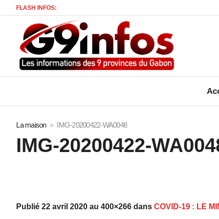
FLASH INFOS:
M
Acc
La maison
IMG-20200422-WA0048
IMG-20200422-WA004
Publié
22 avril 2020
au 400×266 dans
COVID-19 : LE 