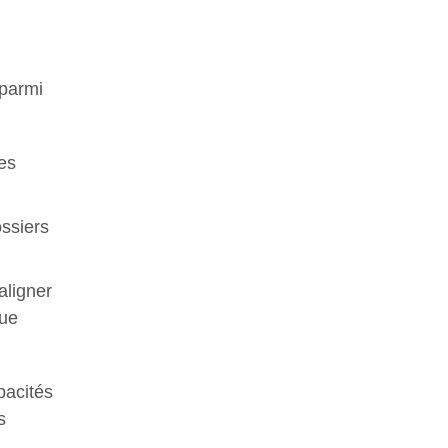
 parmi
es
ossiers
ligner
que
pacités
s