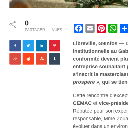
0
Facebook
Email
Pinterest
Wha
PARTAGER
VUES
Libreville, G9Infos —
institutionnelle au Gab
conformité devient plu
entreprise souhaitant
s’inscrit la masterclas
prospère »
, qui se tie
Cette rencontre d’excep
CEMAC
et
vice-présid
Réputée pour son expert
responsable, Mme Zoua-
évoluer dans un enviro