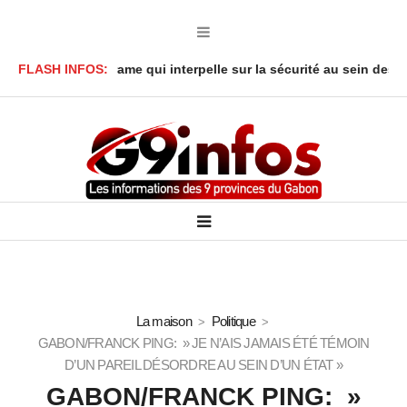
réné : Le drame qui interpelle sur la sécurité au sein des foyers
FLASH INFOS:
La maison
Politique
GABON/FRANCK PING: » JE N’AIS JAMAIS ÉTÉ TÉMOIN
D’UN PAREIL DÉSORDRE AU SEIN D’UN ÉTAT »
GABON/FRANCK PING: »