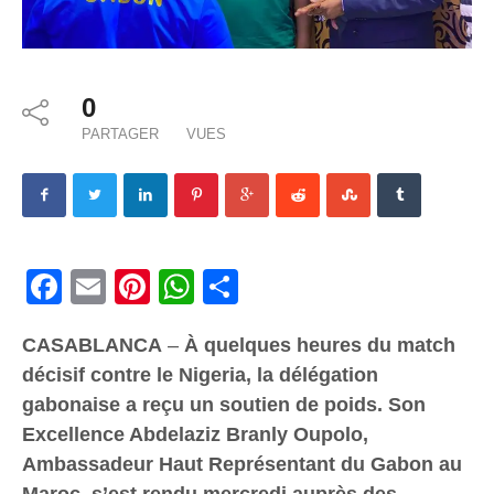
0
PARTAGER
VUES
Facebook
Email
Pinterest
WhatsApp
Share
CASABLANCA
–
À quelques heures du match
décisif contre le Nigeria, la délégation
gabonaise a reçu un soutien de poids. Son
Excellence Abdelaziz Branly Oupolo,
Ambassadeur Haut Représentant du Gabon au
Maroc, s’est rendu mercredi auprès des