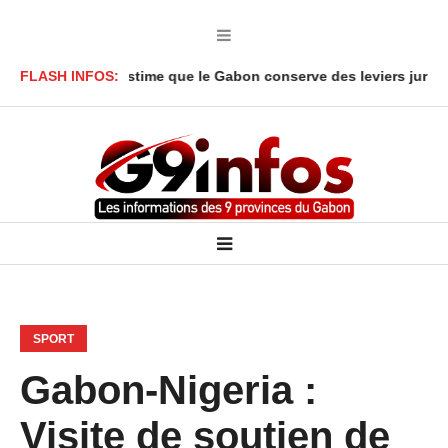
Y’Obegue estime que le Gabon conserve des leviers juridiques
FLASH INFOS:
D
SPORT
Gabon-Nigeria :
Visite de soutien de