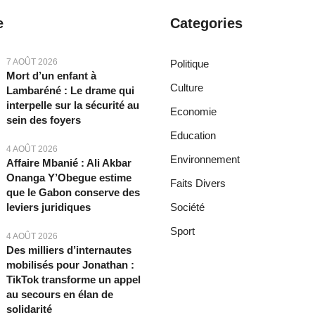
e
Categories
7 AOÛT 2026
Politique
Mort d’un enfant à
Culture
Lambaréné : Le drame qui
interpelle sur la sécurité au
Economie
sein des foyers
Education
4 AOÛT 2026
Environnement
Affaire Mbanié : Ali Akbar
Onanga Y’Obegue estime
Faits Divers
que le Gabon conserve des
leviers juridiques
Société
Sport
4 AOÛT 2026
Des milliers d’internautes
mobilisés pour Jonathan :
TikTok transforme un appel
au secours en élan de
solidarité