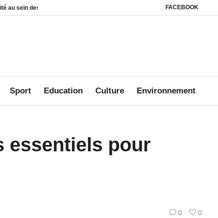
FACEBOOK
des foyers
Affaire Mbanié : Ali Akbar Onanga Y’Obegue estime que le Gabon c
Sport
Education
Culture
Environnement
s essentiels pour
0
0