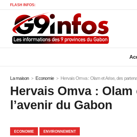
FLASH INFOS:
Acc
La maison
Economie
Hervais Omva : Olam et Arise, des partenai
Hervais Omva : Olam e
l’avenir du Gabon
ECONOMIE
ENVIRONNEMENT