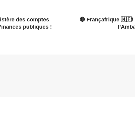
inistère des comptes
🔴 Françafrique 🇲🇫/
Finances publiques !
l’Amba