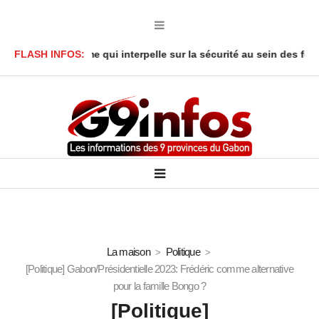
 : Le drame qui interpelle sur la sécurité au sein des foyers
FLASH INFOS:
A
La maison
Politique
[Politique] Gabon/Présidentielle 2023: Frédéric comme alternative
pour la famille Bongo ?
[Politique]