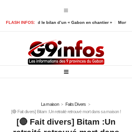
boula défend le bilan d’un « Gabon en chantier »
FLASH INFOS:
Mort d’un enf
La maison
Faits Divers
[🔴 Fait divers] Bitam :Un retraité retrouvé mort dans sa maison !
[🔴 Fait divers] Bitam :Un