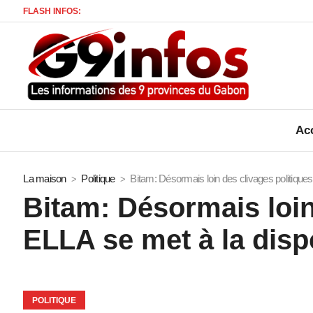
FLASH INFOS:
Acc
La maison
Politique
Bitam: Désormais loin des clivages politiqu
Bitam: Désormais loi
ELLA se met à la disp
POLITIQUE