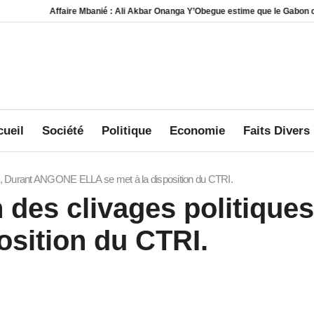
Affaire Mbanié : Ali Akbar Onanga Y’Obegue estime que le Gabon conserve des
ueil
Société
Politique
Economie
Faits Divers
es, Durant ANGONE ELLA se met à la disposition du CTRI.
n des clivages politiqu
osition du CTRI.