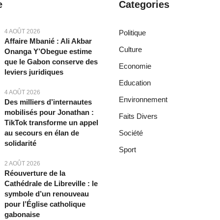
e
Categories
4 AOÛT 2026
Politique
Affaire Mbanié : Ali Akbar
Culture
Onanga Y’Obegue estime
que le Gabon conserve des
Economie
leviers juridiques
Education
4 AOÛT 2026
Environnement
Des milliers d’internautes
mobilisés pour Jonathan :
Faits Divers
TikTok transforme un appel
au secours en élan de
Société
solidarité
Sport
2 AOÛT 2026
Réouverture de la
Cathédrale de Libreville : le
symbole d’un renouveau
pour l’Église catholique
gabonaise