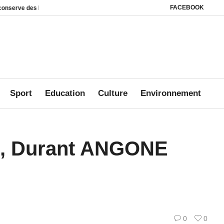
FACEBOOK
 leviers juridiques
Des milliers d’internautes mobilisés pour Jonathan : Tik
Sport
Education
Culture
Environnement
es, Durant ANGONE
0
0