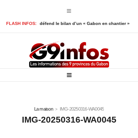
oy Foumboula défend le bilan d’un « Gabon en chantier »
FLASH INFOS:
Mort 
La maison
IMG-20250316-WA0045
IMG-20250316-WA0045