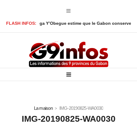
 Ali Akbar Onanga Y’Obegue estime que le Gabon conserve des lev
FLASH INFOS:
La maison
IMG-20190825-WA0030
IMG-20190825-WA0030