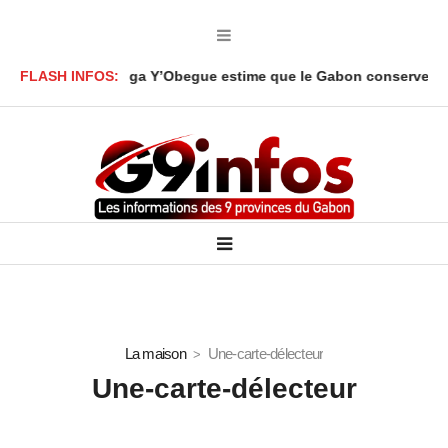
 Ali Akbar Onanga Y’Obegue estime que le Gabon conserve des lev
FLASH INFOS:
La maison
Une-carte-délecteur
Une-carte-délecteur