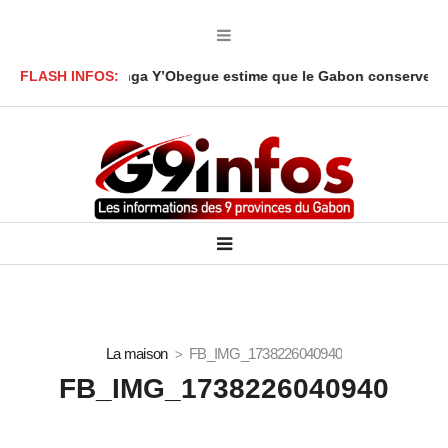
Ali Akbar Onanga Y’Obegue estime que le Gabon conserve des levi
FLASH INFOS:
La maison
FB_IMG_1738226040940
FB_IMG_1738226040940