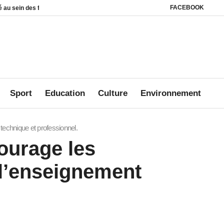
FACEBOOK
ers
Affaire Mbanié : Ali Akbar Onanga Y’Obegue estime que le Gabon conserv
Sport
Education
Culture
Environnement
chnique et professionnel.
urage les
 l’enseignement