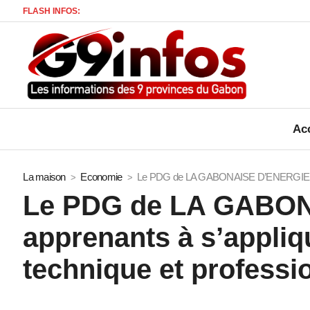
FLASH INFOS:
Mort d’
Acc
La maison
Economie
Le PDG de LA GABONAISE D’ENERGIES encou
Le PDG de LA GABON
apprenants à s’appliq
technique et professi