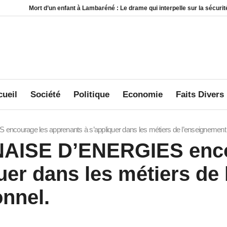
un enfant à Lambaréné : Le drame qui interpelle sur la sécurité au sein des foy
ueil
Société
Politique
Economie
Faits Divers
rage les apprenants à s’appliquer dans les métiers de l’enseignement te
AISE D’ENERGIES enco
uer dans les métiers de
onnel.