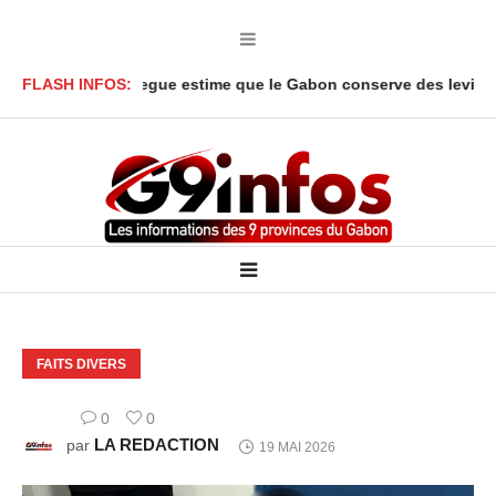
r Onanga Y’Obegue estime que le Gabon conserve des leviers jurid
FLASH INFOS:
FAITS DIVERS
0
0
LA REDACTION
par
19 MAI 2026