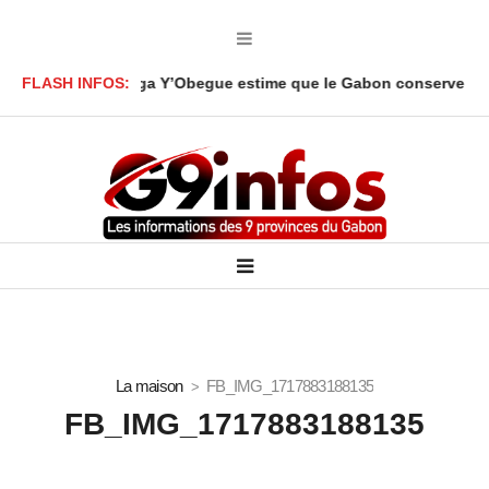
 Ali Akbar Onanga Y’Obegue estime que le Gabon conserve des lev
FLASH INFOS:
La maison
FB_IMG_1717883188135
FB_IMG_1717883188135