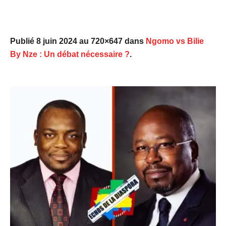
Publié
8 juin 2024
au 720×647 dans
Ngomo vs Bilie
By Nze : Un débat nécessaire ?
.