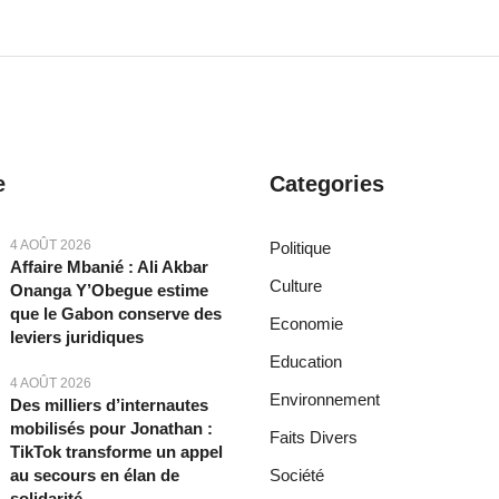
e
Categories
4 AOÛT 2026
Politique
Affaire Mbanié : Ali Akbar
Culture
Onanga Y’Obegue estime
que le Gabon conserve des
Economie
leviers juridiques
Education
4 AOÛT 2026
Environnement
Des milliers d’internautes
mobilisés pour Jonathan :
Faits Divers
TikTok transforme un appel
au secours en élan de
Société
solidarité