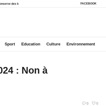
FACEBOOK
ers juridiques
Des milliers d’internautes mobilisés pour Jonathan : TikTok t
Sport
Education
Culture
Environnement
024 : Non à
0
0