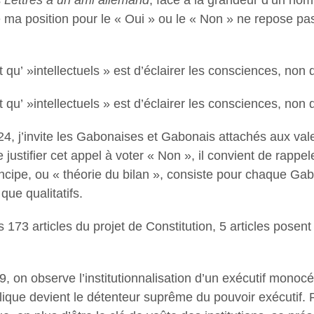
s
Lettres à un ami allemand
, face à la grandeur d’un hom
ue ma position pour le « Oui » ou le « Non » ne repose pas 
 qu’ »intellectuels » est d’éclairer les consciences, non 
 qu’ »intellectuels » est d’éclairer les consciences, non 
4, j’invite les Gabonaises et Gabonais attachés aux val
stifier cet appel à voter « Non », il convient de rappeler
ncipe, ou « théorie du bilan », consiste pour chaque Gab
que qualitatifs.
173 articles du projet de Constitution, 5 articles posent 
69, on observe l’institutionnalisation d’un exécutif mono
blique devient le détenteur suprême du pouvoir exécutif.