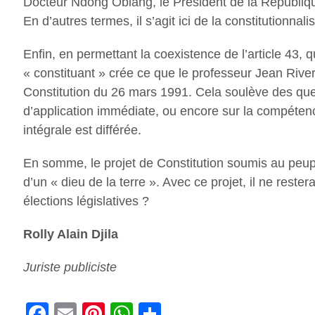
Docteur Ndong Obiang, le Président de la République
En d’autres termes, il s’agit ici de la constitutionnal
Enfin, en permettant la coexistence de l’article 43, q
« constituant » crée ce que le professeur Jean River
Constitution du 26 mars 1991. Cela soulève des quest
d’application immédiate, ou encore sur la compétence
intégrale est différée.
En somme, le projet de Constitution soumis au peupl
d’un « dieu de la terre ». Avec ce projet, il ne rester
élections législatives ?
Rolly Alain Djila
Juriste publiciste
Facebook
Email
Pinterest
WhatsApp
Share