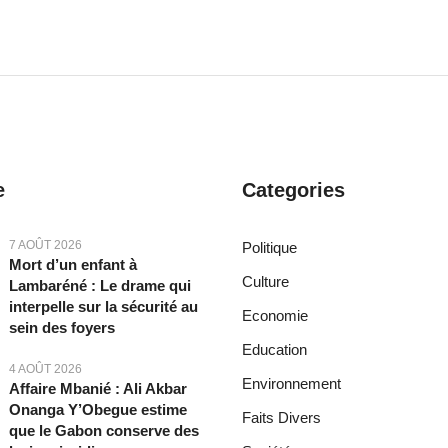
e
Categories
7 AOÛT 2026
Politique
Mort d’un enfant à
Culture
Lambaréné : Le drame qui
interpelle sur la sécurité au
Economie
sein des foyers
Education
4 AOÛT 2026
Environnement
Affaire Mbanié : Ali Akbar
Onanga Y’Obegue estime
Faits Divers
que le Gabon conserve des