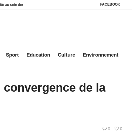
FACEBOOK
s
Affaire Mbanié : Ali Akbar Onanga Y’Obegue estime que le Gabon conserve 
Sport
Education
Culture
Environnement
de convergence de la
0
0