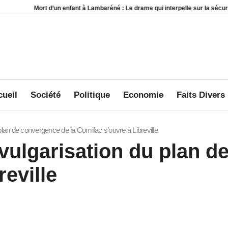
n enfant à Lambaréné : Le drame qui interpelle sur la sécurité au sein des foyer
ueil
Société
Politique
Economie
Faits Divers
 plan de convergence de la Comifac s’ouvre à Libreville
 vulgarisation du plan 
eville