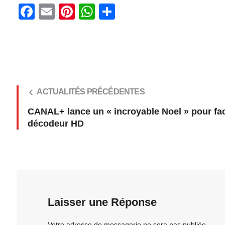
Facebook
Email
Pinterest
WhatsApp
Share
ACTUALITÉS PRÉCÉDENTES
CANAL+ lance un « incroyable Noel » pour faci
décodeur HD
Laisser une Réponse
Votre adresse de messagerie ne sera pas publiée.