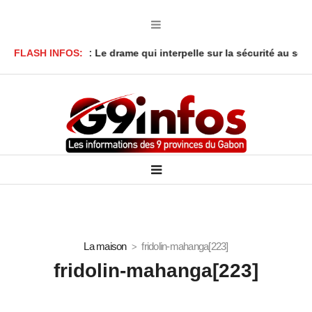
 à Lambaréné : Le drame qui interpelle sur la sécurité au sein des
FLASH INFOS:
La maison
fridolin-mahanga[223]
fridolin-mahanga[223]