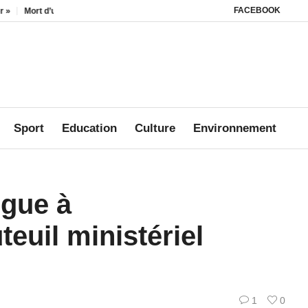
FACEBOOK
enfant à Lambaréné : Le drame qui interpelle sur la sécurité au sein des foyers
Sport
Education
Culture
Environnement
ogue à
euil ministériel
1
0