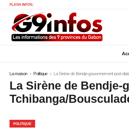
FLASH INFOS:
Gabon 
Acc
La maison
Politique
La Sirène de Bendje-gouvernement post-dialogu
La Sirène de Bendje-
Tchibanga/Bousculade a
POLITIQUE