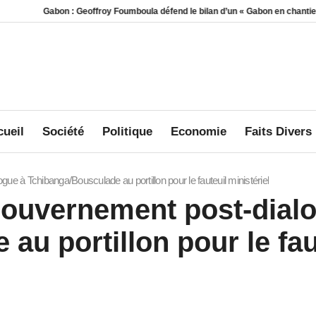
: Geoffroy Foumboula défend le bilan d’un « Gabon en chantier »
Mort d’un 
ueil
Société
Politique
Economie
Faits Divers
e à Tchibanga/Bousculade au portillon pour le fauteuil ministériel
gouvernement post-dial
u portillon pour le faut