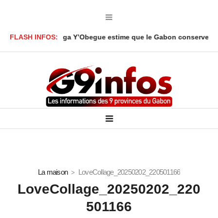
 Ali Akbar Onanga Y’Obegue estime que le Gabon conserve des lev
FLASH INFOS:
La maison
LoveCollage_20250202_220501166
LoveCollage_20250202_220
501166