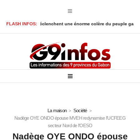
Oligui Nguema déclenchent une énorme colère du peuple gabonais
FLASH INFOS:
La maison
Société
Nadège OYE ONDO épouse MVEH redynamise l’UCFEEG
secteur Nord de l’OESO
Nadège OYE ONDO épouse