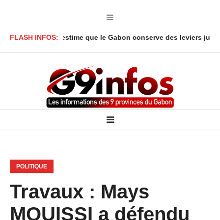
Y’Obegue estime que le Gabon conserve des leviers juridiques
FLASH INFOS:
D
POLITIQUE
Travaux : Mays
MOUISSI a défendu