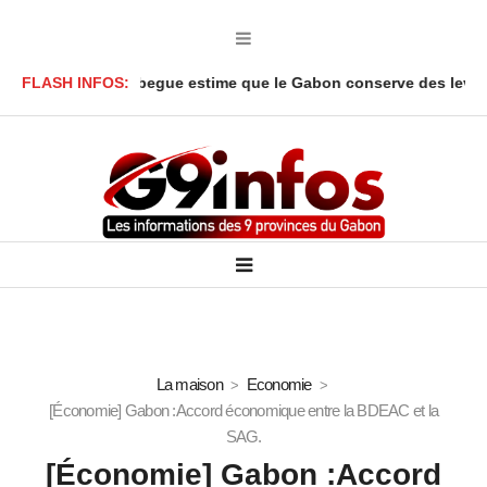
r Onanga Y’Obegue estime que le Gabon conserve des leviers juri
FLASH INFOS:
La maison
Economie
[Économie] Gabon :Accord économique entre la BDEAC et la
SAG.
[Économie] Gabon :Accord