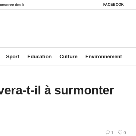
FACEBOOK
viers juridiques
Des milliers d’internautes mobilisés pour Jonathan : TikTo
Sport
Education
Culture
Environnement
vera-t-il à surmonter
1
0