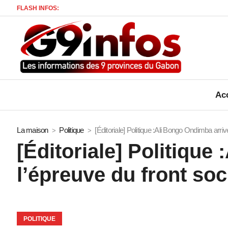
FLASH INFOS:
A
Acc
La maison
Politique
[Éditoriale] Politique :Ali Bongo Ondimba arrive
[Éditoriale] Politique
l’épreuve du front soci
POLITIQUE