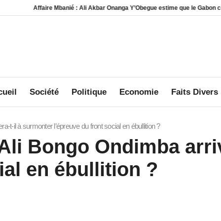
ffaire Mbanié : Ali Akbar Onanga Y’Obegue estime que le Gabon conserve des le
ueil
Société
Politique
Economie
Faits Divers
ra-t-il à surmonter l’épreuve du front social en ébullition ?
 :Ali Bongo Ondimba arri
al en ébullition ?