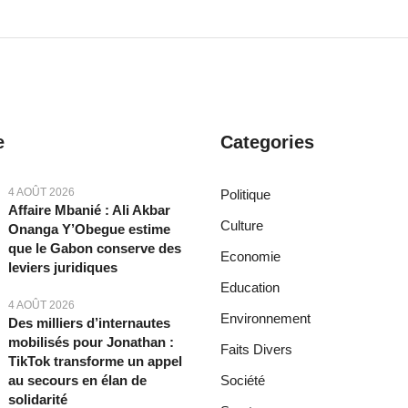
e
Categories
4 AOÛT 2026
Politique
Affaire Mbanié : Ali Akbar
Culture
Onanga Y’Obegue estime
que le Gabon conserve des
Economie
leviers juridiques
Education
4 AOÛT 2026
Environnement
Des milliers d’internautes
mobilisés pour Jonathan :
Faits Divers
TikTok transforme un appel
au secours en élan de
Société
solidarité