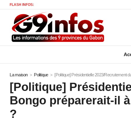
FLASH INFOS:
Acc
La maison
Politique
[Politique] Présidentielle 2023/Recrutement d
[Politique] Présidenti
Bongo préparerait-il 
?