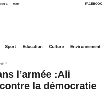
FACEBOOK
 d’un enfant à Lambaréné : Le drame qui interpelle sur la sécurité au sein des 
Sport
Education
Culture
Environnement
tie ?
ans l’armée :Ali
 contre la démocratie