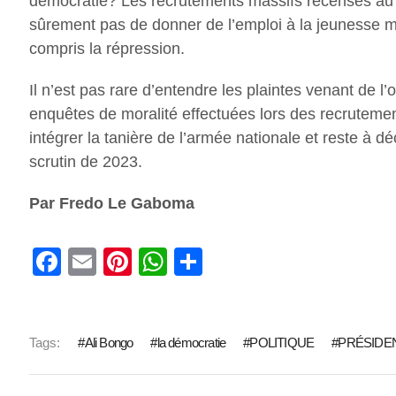
démocratie? Les recrutements massifs recensés au G
sûrement pas de donner de l’emploi à la jeunesse ma
compris la répression.
Il n’est pas rare d’entendre les plaintes venant de l’o
enquêtes de moralité effectuées lors des recrutemen
intégrer la tanière de l’armée nationale et reste à dé
scrutin de 2023.
Par Fredo Le Gaboma
Facebook
Email
Pinterest
WhatsApp
Share
Tags:
Ali Bongo
la démocratie
POLITIQUE
PRÉSIDEN