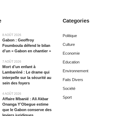
e
Categories
8 AOÛT 2026
Politique
Gabon : Geoffroy
Culture
Foumboula défend le bilan
d’un « Gabon en chantier »
Economie
7 AOÛT 2026
Education
Mort d’un enfant à
Environnement
Lambaréné : Le drame qui
interpelle sur la sécurité au
Faits Divers
sein des foyers
Société
4 AOÛT 2026
Sport
Affaire Mbanié : Ali Akbar
Onanga Y’Obegue estime
que le Gabon conserve des
leviers juridiques