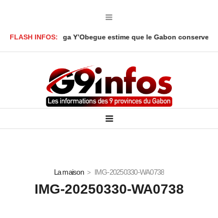
 Ali Akbar Onanga Y’Obegue estime que le Gabon conserve des lev
FLASH INFOS:
La maison
IMG-20250330-WA0738
IMG-20250330-WA0738