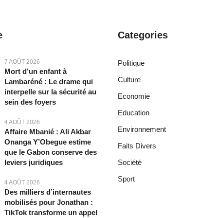
e
Categories
7 AOÛT 2026
Politique
Mort d’un enfant à
Culture
Lambaréné : Le drame qui
interpelle sur la sécurité au
Economie
sein des foyers
Education
4 AOÛT 2026
Environnement
Affaire Mbanié : Ali Akbar
Onanga Y’Obegue estime
Faits Divers
que le Gabon conserve des
leviers juridiques
Société
Sport
4 AOÛT 2026
Des milliers d’internautes
mobilisés pour Jonathan :
TikTok transforme un appel