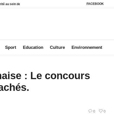
FACEBOOK
s foyers
Affaire Mbanié : Ali Akbar Onanga Y’Obegue estime que le Gabon co
Sport
Education
Culture
Environnement
naise : Le concours
cachés.
0
0